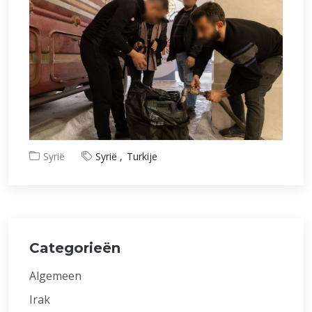
Syrië
Syrië
Turkije
Categorieën
Algemeen
Irak