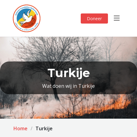
Doneer
Turkije
Wat doen wij in Turkije
Home
Turkije